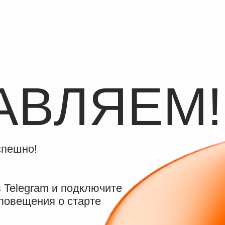
ВЛЯЕМ!
о!
gram и подключите
щения о старте