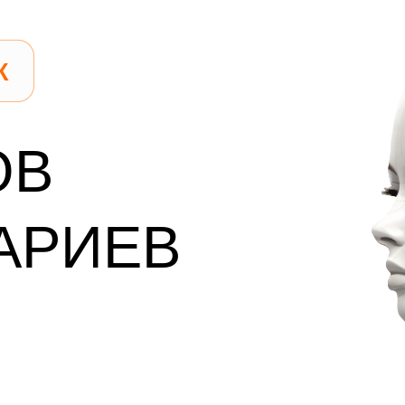
К
ТОВ
АРИЕВ